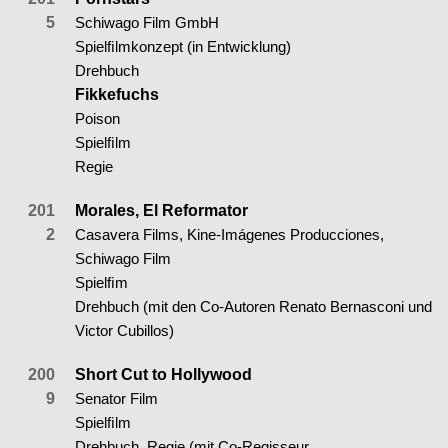
5
Schiwago Film GmbH
Spielﬁlmkonzept (in Entwicklung)
Drehbuch
Fikkefuchs
Poison
Spielﬁlm
Regie
201
Morales, El Reformator
2
Casavera Films, Kine-Imágenes Producciones,
Schiwago Film
Spielﬁm
Drehbuch (mit den Co-Autoren Renato Bernasconi und
Victor Cubillos)
200
Short Cut to Hollywood
9
Senator Film
Spielﬁlm
Drehbuch, Regie (mit Co-Regisseur