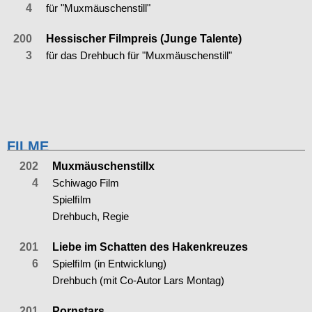
4
für "Muxmäuschenstill"
200
Hessischer Filmpreis (Junge Talente)
3
für das Drehbuch für "Muxmäuschenstill"
FILME
202
Muxmäuschenstillx
4
Schiwago Film
Spielﬁlm
Drehbuch, Regie
201
Liebe im Schatten des Hakenkreuzes
6
Spielﬁlm (in Entwicklung)
Drehbuch (mit Co-Autor Lars Montag)
201
Pornstars