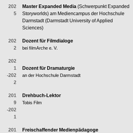
202
Master Expanded Media
(Schwerpunkt Expanded
5
Storyworlds) am Mediencampus der Hochschule
Darmstadt (Darmstadt University of Applied
Sciences)
202
Dozent für Filmdialoge
2
bei ﬁlmArche e. V.
202
1
Dozent für Dramaturgie
-202
an der Hochschule Darmstadt
2
201
Drehbuch-Lektor
9
Tobis Film
-202
1
201
Freischaffender Medienpädagoge