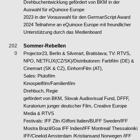
Drehbuchentwicklung gefördert von BKM in der
Auswahl für eQuinoxe Europe
2023 in der Vorauswahl für den GermanScript Award
2024 Teilnahme an eQuinoxe Europe mit freundlicher
Unterstützung durch das Medienboard
202
Sommer-Rebellen
0
Projector23, Berlin & Silverart, Bratislava; TV: RTVS,
NPO, NETFLIX(CZ/SK)/Distributoren: Farbﬁlm (DE) &
Cinemart (SK & CZ), EinhornFilm (AT),
Sales: Plutoﬁlm
Kinospielﬁlm/Familienﬁlm
Drehbuch, Regie
gefördert von BKM, Slovak Audiovisual Fund, DFFF,
Kuratorium junger deutscher Film, Creative Europe
Media & RTVS
Festivals: IFF Zlin /Giffoni Italien/BUFF Sweden/IFF
Mostra Brazil/Goa IFF Indien/IFF Montreal/ Thessaloniki
IFF/Cinekid Amsterdam /Kristiansand Norwegen /IFF