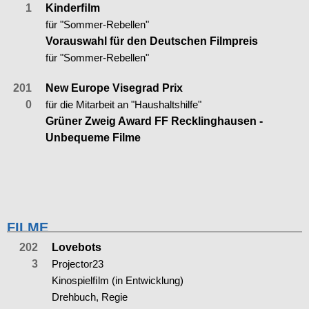
1
Kinderﬁlm
für "Sommer-Rebellen"
Vorauswahl für den Deutschen Filmpreis
für "Sommer-Rebellen"
201
New Europe Visegrad Prix
0
für die Mitarbeit an "Haushaltshilfe"
Grüner Zweig Award FF Recklinghausen -
Unbequeme Filme
FILME
202
Lovebots
3
Projector23
Kinospielﬁlm (in Entwicklung)
Drehbuch, Regie