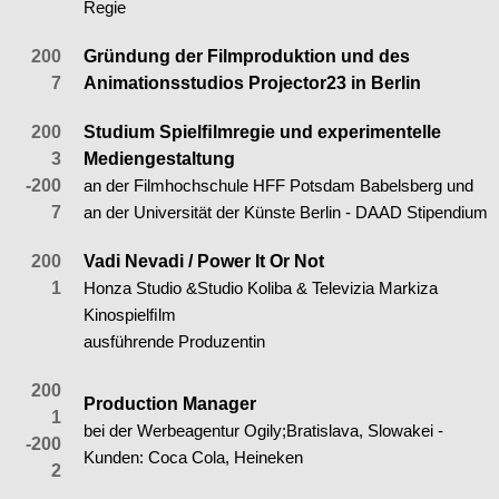
Regie
200
Gründung der Filmproduktion und des
7
Animationsstudios Projector23 in Berlin
200
Studium Spielﬁlmregie und experimentelle
3
Mediengestaltung
-200
an der Filmhochschule HFF Potsdam Babelsberg und
7
an der Universität der Künste Berlin - DAAD Stipendium
200
Vadi Nevadi / Power It Or Not
1
Honza Studio &Studio Koliba & Televizia Markiza
Kinospielﬁlm
ausführende Produzentin
200
Production Manager
1
bei der Werbeagentur Ogily;Bratislava, Slowakei -
-200
Kunden: Coca Cola, Heineken
2