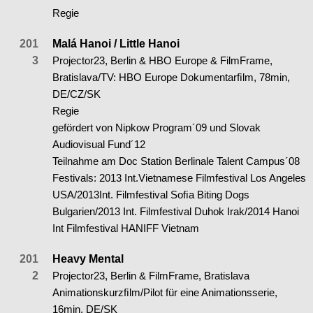
Regie
201
Malá Hanoi / Little Hanoi
3
Projector23, Berlin & HBO Europe & FilmFrame,
Bratislava/TV: HBO Europe Dokumentarﬁlm, 78min,
DE/CZ/SK
Regie
gefördert von Nipkow Program´09 und Slovak
Audiovisual Fund´12
Teilnahme am Doc Station Berlinale Talent Campus´08
Festivals: 2013 Int.Vietnamese Filmfestival Los Angeles
USA/2013Int. Filmfestival Soﬁa Biting Dogs
Bulgarien/2013 Int. Filmfestival Duhok Irak/2014 Hanoi
Int Filmfestival HANIFF Vietnam
201
Heavy Mental
2
Projector23, Berlin & FilmFrame, Bratislava
Animationskurzﬁlm/Pilot für eine Animationsserie,
16min, DE/SK