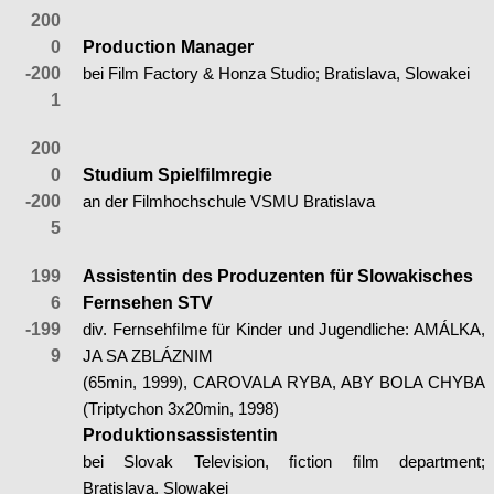
200
0
Production Manager
-200
bei Film Factory & Honza Studio; Bratislava, Slowakei
1
200
0
Studium Spielﬁlmregie
-200
an der Filmhochschule VSMU Bratislava
5
199
Assistentin des Produzenten für Slowakisches
6
Fernsehen STV
-199
div. Fernsehﬁlme für Kinder und Jugendliche: AMÁLKA,
9
JA SA ZBLÁZNIM
(65min, 1999), CAROVALA RYBA, ABY BOLA CHYBA
(Triptychon 3x20min, 1998)
Produktionsassistentin
bei Slovak Television, ﬁction ﬁlm department;
Bratislava, Slowakei