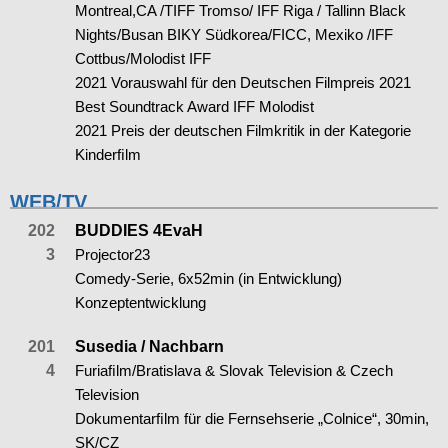
Montreal,CA /TIFF Tromso/ IFF Riga / Tallinn Black
Nights/Busan BIKY Südkorea/FICC, Mexiko /IFF
Cottbus/Molodist IFF
2021 Vorauswahl für den Deutschen Filmpreis 2021
Best Soundtrack Award IFF Molodist
2021 Preis der deutschen Filmkritik in der Kategorie
Kinderﬁlm
WEB/TV
202
BUDDIES 4EvaH
3
Projector23
Comedy-Serie, 6x52min (in Entwicklung)
Konzeptentwicklung
201
Susedia / Nachbarn
4
Furiaﬁlm/Bratislava & Slovak Television & Czech
Television
Dokumentarﬁlm für die Fernsehserie „Colnice“, 30min,
SK/CZ