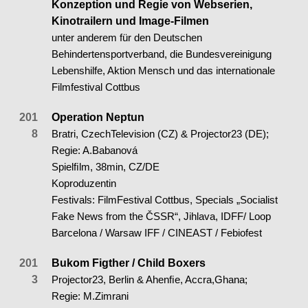
Konzeption und Regie von Webserien,
Kinotrailern und Image-Filmen
unter anderem für den Deutschen
Behindertensportverband, die Bundesvereinigung
Lebenshilfe, Aktion Mensch und das internationale
Filmfestival Cottbus
201
Operation Neptun
8
Bratri, CzechTelevision (CZ) & Projector23 (DE);
Regie: A.Babanová
Spielﬁlm, 38min, CZ/DE
Koproduzentin
Festivals: FilmFestival Cottbus, Specials „Socialist
Fake News from the ČSSR“, Jihlava, IDFF/ Loop
Barcelona / Warsaw IFF / CINEAST / Febiofest
201
Bukom Figther / Child Boxers
3
Projector23, Berlin & Ahenﬁe, Accra,Ghana;
Regie: M.Zimrani