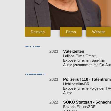
Drucken
Demo
Website
FILME
2023
Väterzelten
Lailaps Films GmbH
Exposé für einen Spielﬁlm
Autor (zusammen mit Co-Auto
WEB/TV
2023
Polizeiruf 110 - Totentro
Lieblingsﬁlm/BR
Exposé für eine Folge der TV
Autor
2022
SOKO Stuttgart - Schach
Bavaria Fiction/ZDF