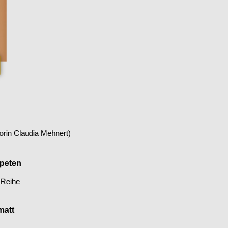
rin Claudia Mehnert)
mpeten
-Reihe
matt