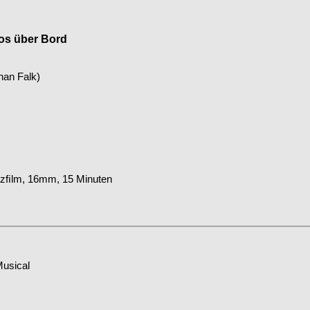
los über Bord
han Falk)
rzﬁlm, 16mm, 15 Minuten
usical