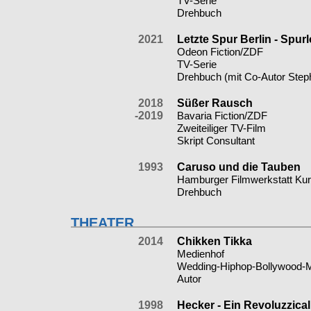
TV-Serie
Drehbuch
2021
Letzte Spur Berlin - Spur
Odeon Fiction/ZDF
TV-Serie
Drehbuch (mit Co-Autor Step
2018
Süßer Rausch
-2019
Bavaria Fiction/ZDF
Zweiteiliger TV-Film
Skript Consultant
1993
Caruso und die Tauben
Hamburger Filmwerkstatt Ku
Drehbuch
THEATER
2014
Chikken Tikka
Medienhof
Wedding-Hiphop-Bollywood-M
Autor
1998
Hecker - Ein Revoluzzical