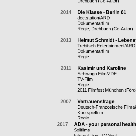
Drehbuch (Co-Autor)
2014
Die Klasse - Berlin 61
doc.station/ARD
Dokumentarﬁlm
Regie, Drehbuch (Co-Autor)
2013
Helmut Schmidt - Lebens
Trebitsch Entertainment/ARD
Dokumentarﬁlm
Regie
2011
Kasimir und Karoline
Schiwago Film/ZDF
TV-Film
Regie
2011 Filmfest München (Förde
2007
Vertrauensfrage
Deutsch-Französische Film
Kurzspielﬁlm
Regie
2017
ADA - your personal heal
Soilﬁlms
SONSTIGES
Internet- bzw. TV-Spot