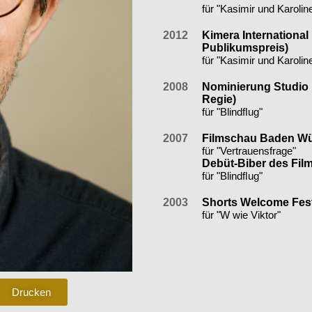
für "Kasimir und Karolin
2012
Kimera International 
Publikumspreis)
für "Kasimir und Karolin
2008
Nominierung Studio
Regie)
für "Blindﬂug"
2007
Filmschau Baden Wü
für "Vertrauensfrage"
Debüt-Biber des Fil
für "Blindﬂug"
2003
Shorts Welcome Festi
für "W wie Viktor"
Drucken