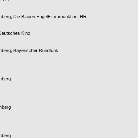
berg, Die Blauen EngelFilmproduktion, HR
 Deutsches Kino
berg, Bayerischer Rundfunk
mberg
mberg
mberg