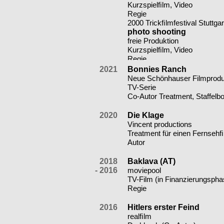
Kurzspielﬁlm, Video
Regie
2000 Trickﬁlmfestival Stuttgar
photo shooting
freie Produktion
Kurzspielﬁlm, Video
Regie
2021
Bonnies Ranch
Neue Schönhauser Filmprod
WEB/TV
TV-Serie
Co-Autor Treatment, Staffelb
2020
Die Klage
Vincent productions
Treatment für einen Fernseh
Autor
2018
Baklava (AT)
- 2016
moviepool
TV-Film (in Finanzierungspha
Regie
2016
Hitlers erster Feind
realﬁlm