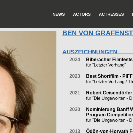
NEWS
ACTORS
ACTRESSES
BEN VON GRAFENST
AUSZEICHNUNGEN
2024
Biberacher Filmfests
für "Letzter Vorhang"
2023
Best Shortﬁlm - PIFF
für "Letzter Vorhang / T
2021
Robert Geisendörfer
für "Die Ungewollten - Di
2020
Nominierung Banff Wo
Program Competition
für "Die Ungewollten - Di
2013
Ödön-von-Horvath F