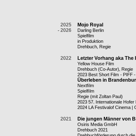
2025
Mojo Royal
- 2026
Darling Berlin
FILME
Spielfilm
in Produktion
Drehbuch, Regie
2022
Letzter Vorhang aka The 
Yellow House Film
Drehbuch (Co-Autor), Regie
2023 Best Short Film - PIFF 
Überleben in Brandenbu
Nextﬁlm
Spielﬁlm
Regie (mit Zoltan Paul)
2023 57. Internationale Hofer
2024 LA Festivalof Cinema | 
2021
Die jungen Männer von B
Osiris Media GmbH
Drehbuch 2021
Drehbuchförderung durch die