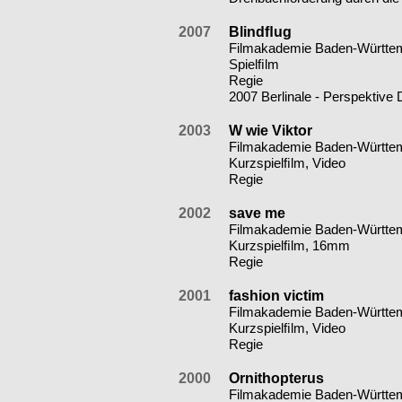
2007
Blindﬂug
Filmakademie Baden-Württem
Spielﬁlm
Regie
2007 Berlinale - Perspektive
2003
W wie Viktor
Filmakademie Baden-Württem
Kurzspielﬁlm, Video
Regie
2002
save me
Filmakademie Baden-Württe
Kurzspielﬁlm, 16mm
Regie
2001
fashion victim
Filmakademie Baden-Württe
Kurzspielﬁlm, Video
Regie
2000
Ornithopterus
Filmakademie Baden-Württe