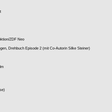
t
uktion/ZDF Neo
ogen, Drehbuch Episode 2 (mit Co-Autorin Silke Steiner)
ﬁlm
se)