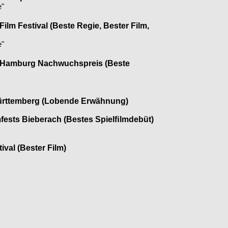
e"
Film Festival (Beste Regie, Bester Film,
e"
 Hamburg Nachwuchspreis (Beste
rttemberg (Lobende Erwähnung)
mfests Bieberach (Bestes Spielﬁlmdebüt)
val (Bester Film)