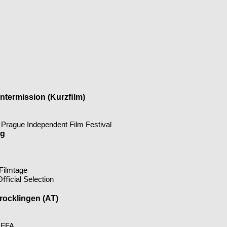
Intermission (Kurzﬁlm)
- Prague Independent Film Festival
rg
 Filmtage
Oﬃcial Selection
rocklingen (AT)
 FFA