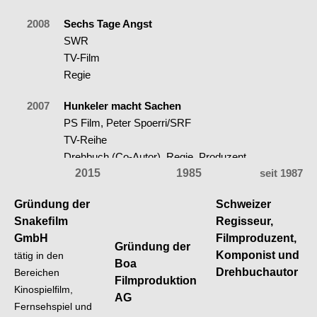
2008
Sechs Tage Angst
SWR
TV-Film
Regie
2007
Hunkeler macht Sachen
PS Film, Peter Spoerri/SRF
TV-Reihe
Drehbuch (Co-Autor), Regie, Produzent
2015
1985
seit 1987
SONSTIGES
Gründung der
Schweizer
Snakeﬁlm
Regisseur,
GmbH
Filmproduzent,
Gründung der
Komponist und
tätig in den
Boa
Drehbuchautor
Bereichen
Filmproduktion
Kinospielﬁlm,
AG
Fernsehspiel und