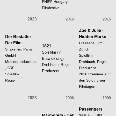
PHIFF Hungary
Filmfestival
2023
2016
2015
Zoe & Julie -
Der Bestatter -
Hidden Marks
Der Film
Praesens Film
1821
Snakefilm, Pamy
Zürich
Spielfilm (in
GmbH
Spielfilm
Entwicklung)
Medienproductions
Drehbuch, Regie,
Drehbuch, Regie,
, SRF
Produzent
Produzent
Spielfilm
2016 Premiere auf
Regie
den Solothurner
Filmtagen
2023
2006
1999
Passengers
Marmorera - Der
SEF, 3sat, RM